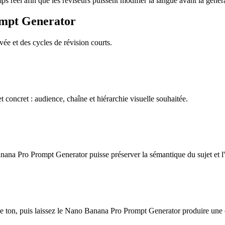
 réel afin que les réviseurs puissent modifier la langue avant la généra
ompt Generator
vée et des cycles de révision courts.
ncret : audience, chaîne et hiérarchie visuelle souhaitée.
nana Pro Prompt Generator puisse préserver la sémantique du sujet et l'o
le ton, puis laissez le Nano Banana Pro Prompt Generator produire une 