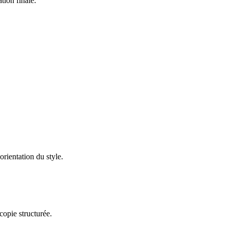
tion finale.
rientation du style.
copie structurée.