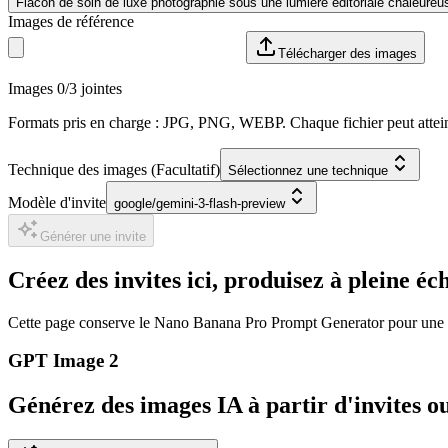
Flacon de soin de luxe photographié sous une lumière éditoriale chaleureu
Images de référence
Télécharger des images
Images 0/3 jointes
Formats pris en charge : JPG, PNG, WEBP. Chaque fichier peut atte
Technique des images
(
Facultatif
)
Sélectionnez une technique
Modèle d'invite
google/gemini-3-flash-preview
Générer une invite
Créez des invites ici, produisez à pleine 
Cette page conserve le Nano Banana Pro Prompt Generator pour une str
GPT Image 2
Générez des images IA à partir d'invites o