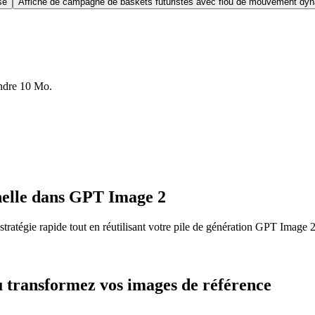
se
Affiche de campagne de baskets futuristes avec flou de mouvement dy
indre 10 Mo.
échelle dans GPT Image 2
atégie rapide tout en réutilisant votre pile de génération GPT Image 2
u transformez vos images de référence