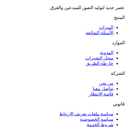
عصر جديد لتوليد الصور للمبدعين والفرق
المنتج
الميزات
الأسئلة الشائعة
الموارد
المدونة
سجل التغييرات
خارطة الطريق
الشركة
من نحن
تواصل معنا
قائمة الانتظار
قانوني
سياسة ملفات تعريف الارتباط
سياسة الخصوصية
شروط الخدمة