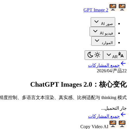
GPT Image 2
صور AI
فيديو AI
الموارد
AR
جميع المشاركات
22‏/04‏/2026
产品
ChatGPT Images 2.0：核心变化
2.0：精度控制、多语言文本渲染、真实感、比例适配与 thinking 模式。
جار التحميل...
جميع المشاركات
Copy Video AI